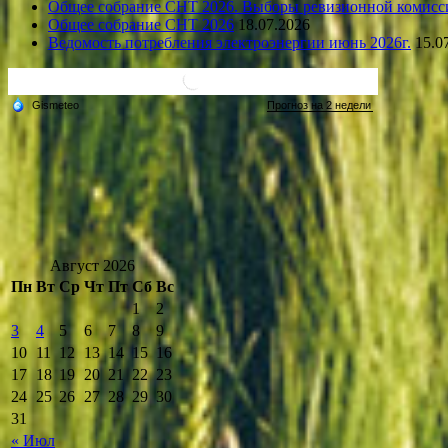
Общее собрание СНТ 2026. Выборы ревизионной комисс
Общее собрание СНТ 2026
18.07.2026
Ведомость потребления электроэнергии июнь 2026г.
15.0
Август 2026
Пн
Вт
Ср
Чт
Пт
Сб
Вс
1
2
3
4
5
6
7
8
9
10
11
12
13
14
15
16
17
18
19
20
21
22
23
24
25
26
27
28
29
30
31
« Июл