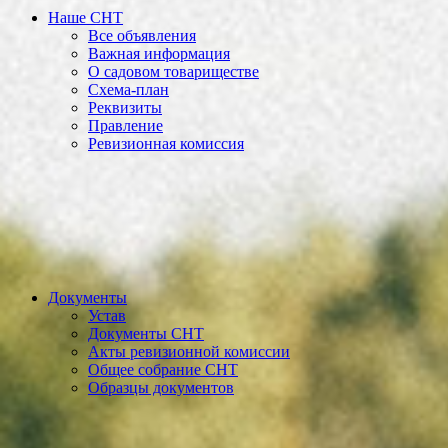
Наше СНТ
Все объявления
Важная информация
О садовом товариществе
Схема-план
Реквизиты
Правление
Ревизионная комиссия
Документы
Устав
Документы СНТ
Акты ревизионной комиссии
Общее собрание СНТ
Образцы документов