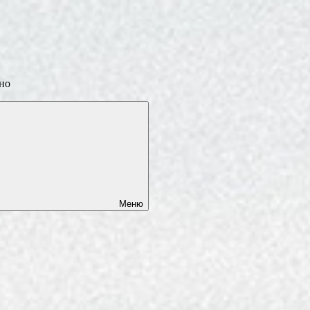
ино
Меню