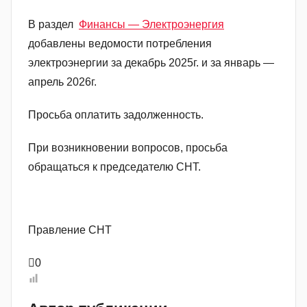
о
В раздел
Финансы — Электроэнергия
р
добавлены ведомости потребления
о
электроэнергии за декабрь 2025г. и за январь —
м
апрель 2026г.
a
d
Просьба оплатить задолженность.
m
i
При возникновении вопросов, просьба
n
обращаться к председателю СНТ.
Правление СНТ
0