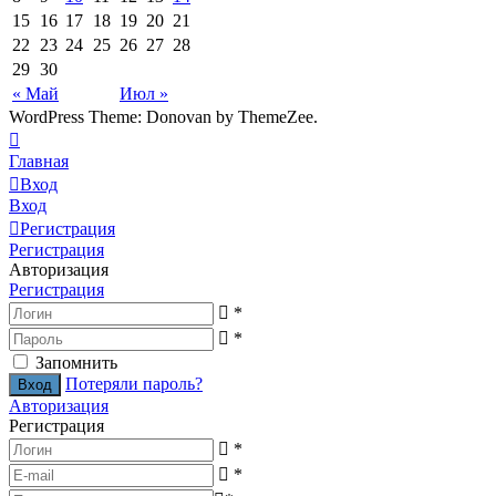
15
16
17
18
19
20
21
22
23
24
25
26
27
28
29
30
« Май
Июл »
WordPress Theme: Donovan by ThemeZee.
Главная
Вход
Вход
Регистрация
Регистрация
Авторизация
Регистрация
*
*
Запомнить
Потеряли пароль?
Авторизация
Регистрация
*
*